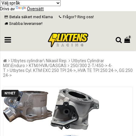
Drivs av
Översätt
Betala säkert med Klarna
Frågor? Ring oss!
Snabba leveranser!
0
Utbytes cylindrar\ Nikasil Rep.
Utbytes Cylindrar
MX\Enduro
KTM/HVA/GASGAS
250/300 2-T/450-> 4-
T
Utbytes Cyl. KTM EXC 250 TPI 24->, HVA TE TPI 250 24->, GG 250
24->
NYHET