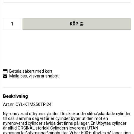
KÖP
Betala säkert med kort
Maila oss, vi svarar snabbt!
Beskrivning
Art.nr: CYL-KTM250TPI24
Ny renoverad utbytes cylinder. Du skickar din slitna\skadade cylinder 
till oss, samma dag vi får er cylinder byter ut den mot en 
nyrenoverad cylinder såvida det finns på lager. En Utbytes cylinder 
är alltid ORGINAL storlek! Cylindern levereras UTAN 
avgasportar\styrningar\pinnbultar. Vi har 500+ utbytes på lager, ring 